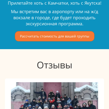
Прилетайте хоть с Камчатки, хоть с Якутска!
Мы встретим вас в аэропорту или на ж/д
вокзале в городе, где будет проходить
экскурсионная программа.
Рассчитать стоимость для вашей группы
Отзывы